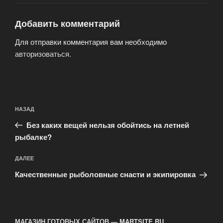
Добавить комментарий
Для отправки комментария вам необходимо
авторизоваться
.
Навигация
Предыдущая
НАЗАД
по
запись:
записям
Без каких вещей нельзя обойтись на летней
рыбалке?
Следующая
ДАЛЕЕ
запись
Качественные рыболовные снасти и экипировка
МАГАЗИН ГОТОВЫХ САЙТОВ — MARTSITE.RU