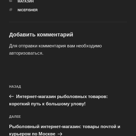
РУБРИКИ
МАГАЗИН
МЕТКИ
NICEFISHER
Добавить комментарий
Для отправки комментария вам необходимо
авторизоваться
.
Навигация
Предыдущая
НАЗАД
по
запись:
записям
Интернет-магазин рыболовных товаров:
короткий путь к большому улову!
Следующая
ДАЛЕЕ
запись
Рыболовный интернет-магазин: товары почтой и
курьером по Москве